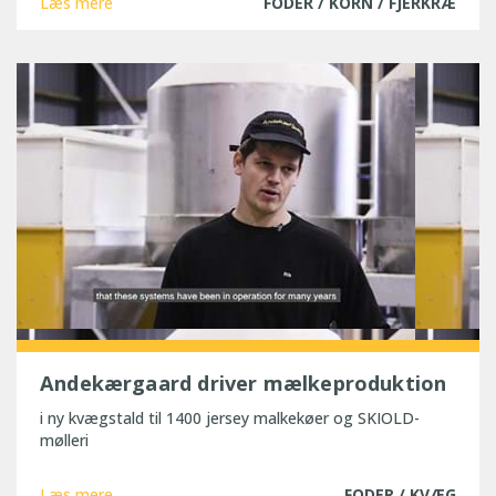
Læs mere
FODER / KORN / FJERKRÆ
Andekærgaard driver mælkeproduktion
i ny kvægstald til 1400 jersey malkekøer og SKIOLD-
mølleri
Læs mere
FODER / KVÆG