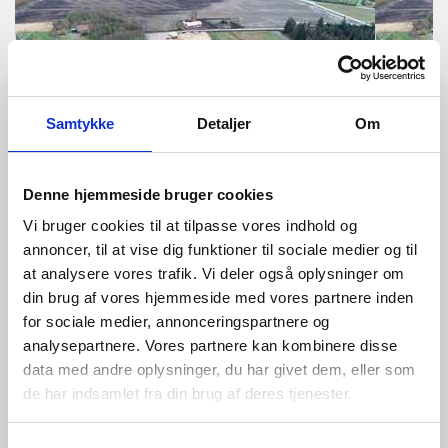
Samtykke
Detaljer
Om
Denne hjemmeside bruger cookies
Vi bruger cookies til at tilpasse vores indhold og
annoncer, til at vise dig funktioner til sociale medier og til
at analysere vores trafik. Vi deler også oplysninger om
Kæmpestort dansk byggeri
din brug af vores hjemmeside med vores partnere inden
til smågrise og søer. Prima Svin A/S klar til at gå i gang
for sociale medier, annonceringspartnere og
med anden etape af stort staldbyggeri i samarbejde med
analysepartnere. Vores partnere kan kombinere disse
SKIOLD
data med andre oplysninger, du har givet dem, eller som
de har indsamlet fra din brug af deres tjenester.
Læs mere
STALD / FODER