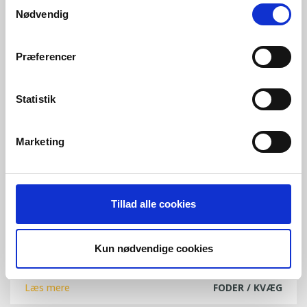
Samtykkevalg
Nødvendig
Præferencer
Statistik
Marketing
Produktion af eget foder til malkekvæg
Tillad alle cookies
øger udbyttet
og reducerer omkostningerne med op til 60 % i forhold til
Kun nødvendige cookies
eksterne foderleverandører
Læs mere
FODER / KVÆG