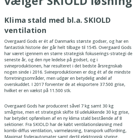
vælger SKIOLD løsning
Klima stald med bl.a. SKIOLD
ventilation
Overgaard Gods er ét af Danmarks største godser, og har en
fantastisk historie der går helt tilbage til 1545. Overgaard Gods
har været igennem en større strategisk fokuserings-strategi de
seneste år, og den nye ledelse på godset, og i
svineproduktionen, har resulteret i det bedste årsregnskab
nogen sinde i 2016. Svineproduktionen er dog ét af de mindste
forretningsområder, men udgør en betydelig andel af
overskuddet. I 2017 forventer de at eksportere 37.500 grise,
hvilket er en vækst på 11.500 stk.
Overgaard Gods har produceret såvel 7 kg samt 30 kg
smågrise, men et strategisk skifte til udelukkende 30 kg grise,
har betydet opførelsen af en ny klima stald bestående af 8
sektioner. Fra SKIOLD har de købt ventilationsløsning med
kombi-diffus ventilation, varmeløsning, transpork udfordring,
Maximat foderautomater samt dertil elektronisk styring.