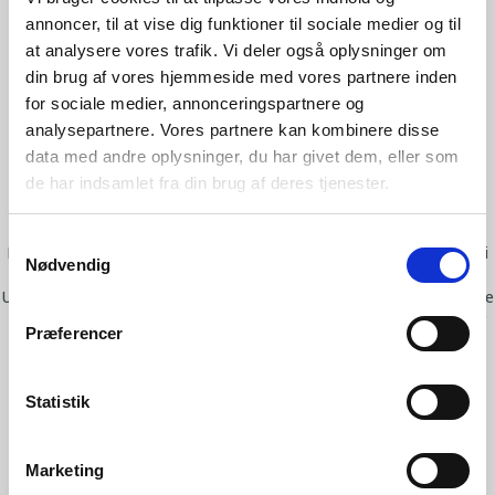
Forside
>
REFERENCER
>
Overgaard Gods
annoncer, til at vise dig funktioner til sociale medier og til
at analysere vores trafik. Vi deler også oplysninger om
din brug af vores hjemmeside med vores partnere inden
Her finder du et lille udpluk
for sociale medier, annonceringspartnere og
af vore referencer
analysepartnere. Vores partnere kan kombinere disse
data med andre oplysninger, du har givet dem, eller som
de har indsamlet fra din brug af deres tjenester.
Se hvordan SKIOLD gør en forskel for vore
kunder rundt om i verden
Samtykkevalg
I mere end 140 år har vi hjulpet kunder med at få succes. Her har vi
Nødvendig
samlet et udpluk af vores installationer.
Udforsk kollektionen – stort eller småt, globalt og lokalt. Vi har flere
installationer over hele verden, så hvis du ikke finder det, du søger
Præferencer
efter, er du velkommen til at kontakte os.
Statistik
KONTAKT OS FOR FLERE OPLYSNINGER
Marketing