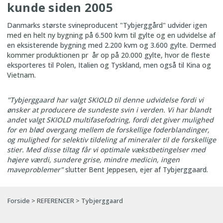
kunde siden 2005
Danmarks største svineproducent "Tybjerggård" udvider igen
med en helt ny bygning på 6.500 kvm til gylte og en udvidelse af
en eksisterende bygning med 2.200 kvm og 3.600 gylte. Dermed
kommer produktionen pr år op på 20.000 gylte, hvor de fleste
eksporteres til Polen, Italien og Tyskland, men også til Kina og
Vietnam.
"Tybjerggaard har valgt SKIOLD til denne udvidelse fordi vi
ønsker at producere de sundeste svin i verden. Vi har blandt
andet valgt SKIOLD multifasefodring, fordi det giver mulighed
for en blød overgang mellem de forskellige foderblandinger,
og mulighed for selektiv tildeling af mineraler til de forskellige
stier.
Med disse tiltag får vi optimale vækstbetingelser med
højere værdi, sundere grise, mindre medicin, ingen
maveproblemer"
slutter
Bent Jeppesen, ejer af Tybjerggaard.
Forside
>
REFERENCER
>
Tybjerggaard