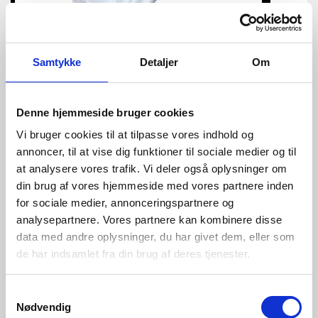
Samtykke
Detaljer
Om
Denne hjemmeside bruger cookies
Vi bruger cookies til at tilpasse vores indhold og
annoncer, til at vise dig funktioner til sociale medier og til
Foderfabrik til fjerkræ | Rumænien
at analysere vores trafik. Vi deler også oplysninger om
Ny foderfabrik med pelletering – øget efterspørgsel i
din brug af vores hjemmeside med vores partnere inden
Rumænien efter fjerkræfoder
for sociale medier, annonceringspartnere og
analysepartnere. Vores partnere kan kombinere disse
Læs mere
FODER / FJERKRÆ
data med andre oplysninger, du har givet dem, eller som
de har indsamlet fra din brug af deres tjenester.
Samtykkevalg
Nødvendig