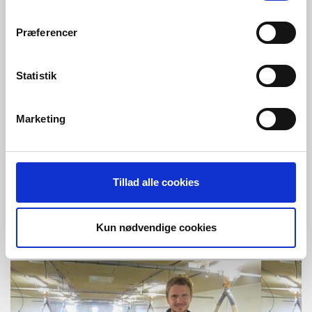
Præferencer
Statistik
Marketing
Fodermølle til fjerkræ, Frankrig
Fodermøllen har resulteret i bedre resultater på både
Tillad alle cookies
produktivitet og æggenes kvalitet.
Læs mere
FODER / FJERKRÆ
Kun nødvendige cookies