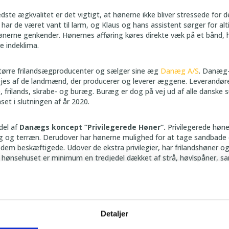
ste ægkvalitet er det vigtigt, at hønerne ikke bliver stressede for de
ar de været vant til larm, og Klaus og hans assistent sørger for alti
nerne genkender. Hønernes afføring køres direkte væk på et bånd, hv
e indeklima.
større frilandsægproducenter og sælger sine æg
Danæg A/S
. Danæg-
ejes af de landmænd, der producerer og leverer æggene. Leverandøre
, frilands, skrabe- og buræg. Buræg er dog på vej ud af alle danske
set i slutningen af år 2020.
del af
Danægs koncept ”Privilegerede Høner”.
Privilegerede høne
ag og terræn. Derudover har hønerne mulighed for at tage sandbade o
e dem beskæftigede. Udover de ekstra privilegier, har frilandshøner o
 hønsehuset er minimum en tredjedel dækket af strå, høvlspåner, san
og siddepinde til rådighed.
r om management. Når hønerne har det godt, har kontoen det go
Detaljer