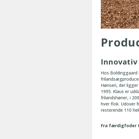
Produc
Innovativ
Hos Boldinggaard
frilandsægproduce
Hønseri, der ligge
1995. Klaus er ud
frilandshøner, i 2
hver flok. Udover 
resterende 110 hekt
Fra færdigfoder t