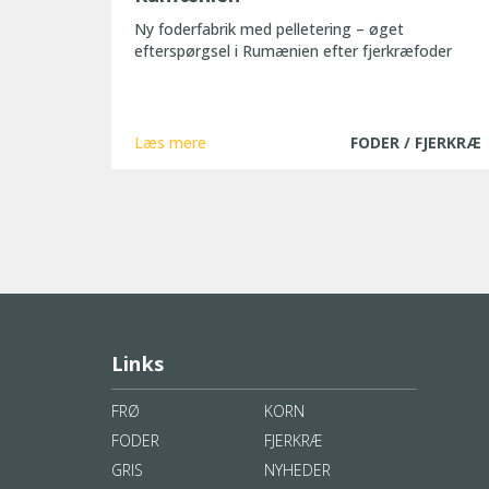
Ny foderfabrik med pelletering – øget
efterspørgsel i Rumænien efter fjerkræfoder
Læs mere
FODER / FJERKRÆ
Links
FRØ
KORN
FODER
FJERKRÆ
GRIS
NYHEDER