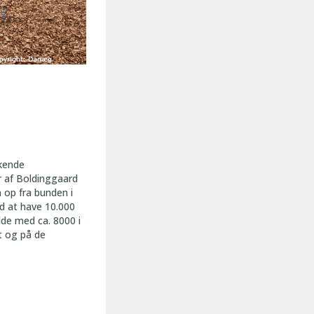
kende
r af Boldinggaard
 op fra bunden i
d at have 10.000
lde med ca. 8000 i
t og på de