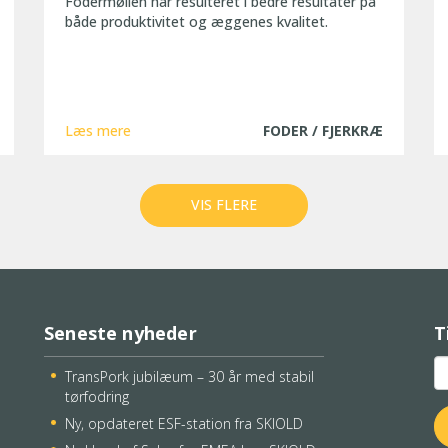
Fodermøllen har resulteret i bedre resultater på
både produktivitet og æggenes kvalitet.
Læs mere
FODER / FJERKRÆ
VIS FLERE
Seneste nyheder
T
TransPork jubilæum – 30 år med stabil
tørfodring
Ny, opdateret ESF-station fra SKIOLD