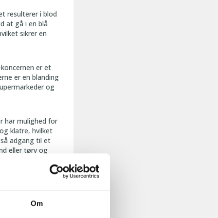
t resulterer i blod
d at gå i en blå
ilket sikrer en
koncernen er et
rne er en blanding
 supermarkeder og
r har mulighed for
g klatre, hvilket
gså adgang til et
d eller tørv og
dt”,
forklarer
Om