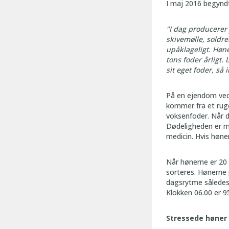
I maj 2016 begyndt
"I dag producerer
skivemølle, soldre
upåklageligt. Høn
tons foder årligt. 
sit eget foder, så
På en ejendom ved 
kommer fra et ruger
voksenfoder. Når de
Dødeligheden er me
medicin. Hvis høne
Når hønerne er 20
sorteres. Hønerne 
dagsrytme således, 
Klokken 06.00 er 
Stressede høner 