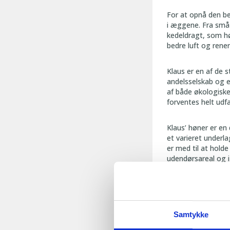
For at opnå den bed
i æggene. Fra små h
kedeldragt, som hø
bedre luft og rener
Klaus er en af de 
andelsselskab og 
af både økologiske
forventes helt udfa
Klaus’ høner er en 
et varieret underl
er med til at hold
udendørsareal og i
hønerne har reder 
”
Det hele handle
Samtykke
Klaus Jørgensen.