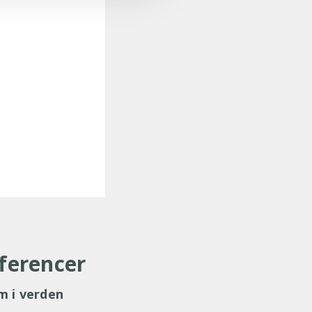
eferencer
m i verden