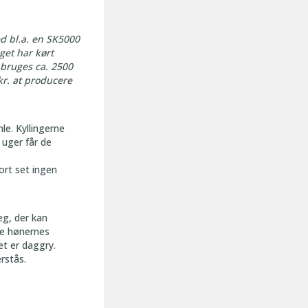
d bl.a. en SK5000
get har kørt
 bruges ca. 2500
 kr. at producere
le. Kyllingerne
 uger får de
ort set ingen
æg, der kan
te hønernes
et er daggry.
rstås.