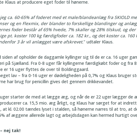
e Klaus at producere eget foder til hønerne.
 jeg ca. 60-65% af foderet med et male/blandeanlæg fra SKIOLD me
nser og en Flexmix, der blander to forskellige blandinger og anlæg
ernes foder består af 65% hvede, 7% skaller og 28% tilskud, og der
Lige pt. koster 100 kg færdigfoder ca. 182 kr., og det koster ca. 160
 indenfor 3 år vil anlægget være afskrevet.
" udtaler Klaus.
siden af opholder de daggamle kyllinger sig til de er ca. 16 uger gam
i på Sjælland. Fra 0-8 uger får kyllingerne færdigkøbt foder og fra 8
 er 16 uger flyttes de over til Boldinggaard.
get lav – fra 0-16 uger er dødeligheden på 0,7% og Klaus bruger st
rne har brug for penicillin gives det gennem drikkevandet.
 uger starter de med at lægge æg, og når de er 22 uger lægger de 
producerer ca. 15,5 mio. æg årligt, og Klaus har sørget for at indret
at kl. 02.00 tændes lyset i stalden, så hønerne narres til at tro, at d
95% af æggene allerede lagt og arbejdsdagen kan hermed hurtigt ove
– nej tak!