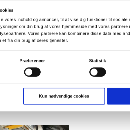
ser sine høns bruger han gerne tid på sin store hobby, veteranbiler, s
ookies
 Klaus og Betina kan godt lide at møde nye mennesker og derfor er det
se vores indhold og annoncer, til at vise dig funktioner til sociale
gaards arealer. De synes det er hyggeligt og giver stedet ekstra liv.
oplysninger om din brug af vores hjemmeside med vores partnere i
ysepartnere. Vores partnere kan kombinere disse data med andr
et fra din brug af deres tjenester.
 med en
SK5000 skivemølle
,
soldrenser
,
diagonalblander
, siloer og e
Præferencer
Statistik
 system
.
 der producere 15.5 mio. æg årligt.
der bruges der årligt - 60-65 % produceres selv.
koster ham ca. 182 kr., men kun 160 kr at producere foderet selv.
Kun nødvendige cookies
tjent hjem inden for 3 år