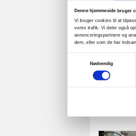
Når Klaus ikke pas
Denne hjemmeside bruger c
til bryllupskørsel.
Vi bruger cookies til at tilpas
campere på Bolding
vores trafik. Vi deler også 
annonceringspartnere og anal
Fakta:
dem, eller som de har indsaml
Samtykkevalg
Foderanlæg
Nødvendig
management
48.000 høns,
2500 tons fo
Færdigfoder 
Anlægget er 