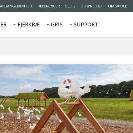
ARRANGEMENTER
REFERENCER
BLOG
DOWNLOAD
OM SKIOLD
ER
FJERKRÆ
GRIS
SUPPORT