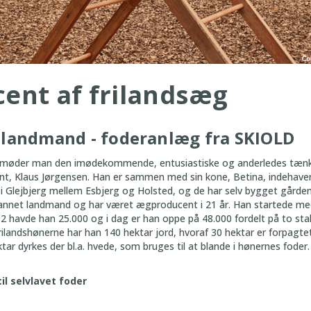
ent af frilandsæg
 landmand - foderanlæg fra SKIOLD
 møder man den imødekommende, entusiastiske og anderledes tæn
nt, Klaus Jørgensen. Han er sammen med sin kone, Betina, indehave
r i Glejbjerg mellem Esbjerg og Holsted, og de har selv bygget gården
dannet landmand og har været ægproducent i 21 år. Han startede me
002 havde han 25.000 og i dag er han oppe på 48.000 fordelt på to sta
frilandshønerne har han 140 hektar jord, hvoraf 30 hektar er forpagte
ar dyrkes der bl.a. hvede, som bruges til at blande i hønernes foder.
il selvlavet foder