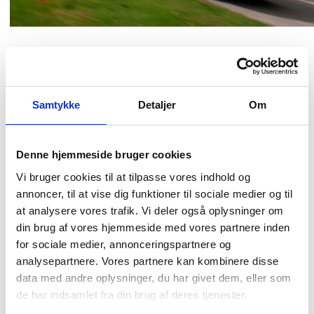
SKIOLD Service har din ryg
Samtykke
Detaljer
Om
Vi har eksperter over hele landet, som kan hjælpe med at tjekke
og servicere dit klima‑ og varmesystem, så det er klar til vinter.
Det sikrer, at alt fungerer – ventilation, varmeinstallationer,
styring og filtre.
Denne hjemmeside bruger cookies
Vi bruger cookies til at tilpasse vores indhold og
En serviceaftale kan være en god investering for at undgå
annoncer, til at vise dig funktioner til sociale medier og til
nedbrud og sikre optimal drift gennem den kolde tid.
at analysere vores trafik. Vi deler også oplysninger om
din brug af vores hjemmeside med vores partnere inden
for sociale medier, annonceringspartnere og
Bestil reservedele i god tid
analysepartnere. Vores partnere kan kombinere disse
data med andre oplysninger, du har givet dem, eller som
de har indsamlet fra din brug af deres tjenester.
Vinteren er ikke tidspunktet til at mangle reservedele, fx
reservedele til varmerør, ventilatorer, filtre eller