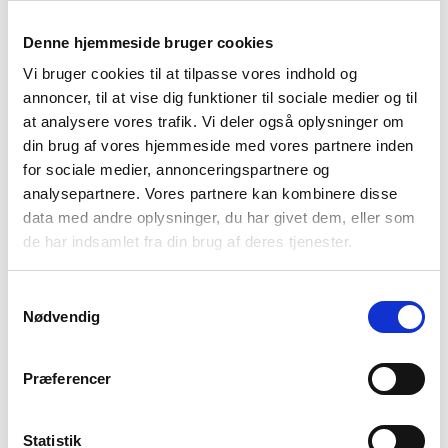
intelligens i realtid og giver dig fuld synlighed og sporbarhed
gennem hele forsyningskæden.
Denne hjemmeside bruger cookies
Vi bruger cookies til at tilpasse vores indhold og
annoncer, til at vise dig funktioner til sociale medier og til
Implementér SKIOLD digitale og
at analysere vores trafik. Vi deler også oplysninger om
analytiske teknologier for at få
din brug af vores hjemmeside med vores partnere inden
det komplette overblik i realtid
for sociale medier, annonceringspartnere og
analysepartnere. Vores partnere kan kombinere disse
data med andre oplysninger, du har givet dem, eller som
de har indsamlet fra din brug af deres tjenester.
Samtykkevalg
Nødvendig
Præferencer
Statistik