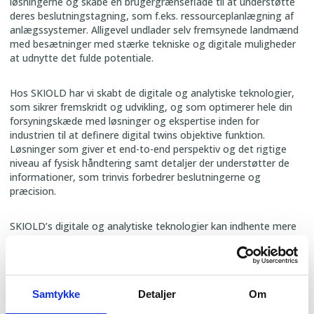
løsningerne og skabe en brugergrænseflade til at understøtte
deres beslutningstagning, som f.eks. ressourceplanlægning af
anlægssystemer. Alligevel undlader selv fremsynede landmænd
med besætninger med stærke tekniske og digitale muligheder
at udnytte det fulde potentiale.
Hos SKIOLD har vi skabt de digitale og analytiske teknologier,
som sikrer fremskridt og udvikling, og som optimerer hele din
forsyningskæde med løsninger og ekspertise inden for
industrien til at definere digital twins objektive funktion.
Løsninger som giver et end-to-end perspektiv og det rigtige
niveau af fysisk håndtering samt detaljer der understøtter de
informationer, som trinvis forbedrer beslutningerne og
præcision.
SKIOLD’s digitale og analytiske teknologier kan indhente mere
data end nogensinde - Lige fra opbevaring, foderfremstilling,
fodring af det enkelte dyr til overblik over flowet af grise i
staldene. Dette komplette overblik over hele din
forsyningskæde, hjælper dig med at undgå dyre, uforudsete
Samtykke
Detaljer
Om
udfordringer i dagligdagen og øger din mulighed for godt
landmandskab og ”rettidig omhu”. Det hele kommer med