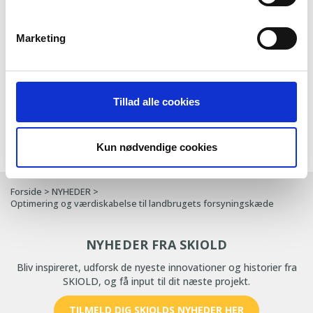
Marketing
Pig Management,
DistriWin
Eat Time
Søer
Tillad alle cookies
Stock
Production
FlexMix Pro
Management
Manager
Kun nødvendige cookies
Forside
>
NYHEDER
>
Optimering og værdiskabelse til landbrugets forsyningskæde
NYHEDER FRA SKIOLD
Bliv inspireret, udforsk de nyeste innovationer og historier fra
SKIOLD, og få input til dit næste projekt.
TILMELD DIG SKIOLDS NYHEDER HER