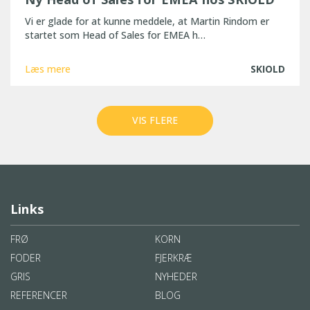
Vi er glade for at kunne meddele, at Martin Rindom er
startet som Head of Sales for EMEA h…
Læs mere
SKIOLD
VIS FLERE
Links
FRØ
KORN
FODER
FJERKRÆ
GRIS
NYHEDER
REFERENCER
BLOG