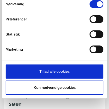
Nødvendig
avanceret uden at blive kompliceret
Præferencer
Statistik
Marketing
Tillad alle cookies
Kun nødvendige cookies
Transponderfodring af løse
søer