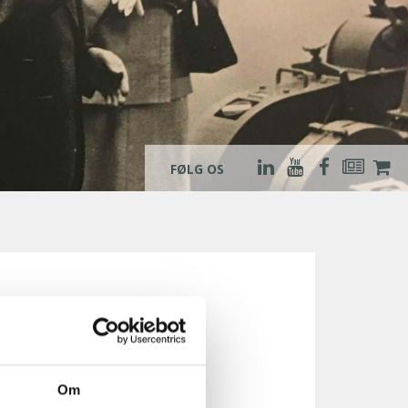
FØLG OS
al virksomhed
Om