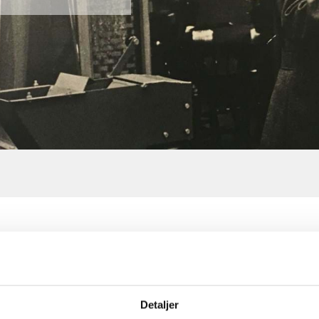
mark og er siden vokset til en stor, internation
Detaljer