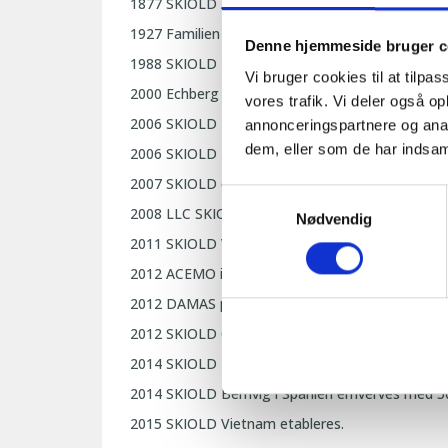
1877
SKIOLD A/S blev etableret i 1877 som Sæb
1927
Familien Hougaard overtager SKIOLD.
Denne hjemmeside bruger c
1988
SKIOLD Datamix A/S erhverves.
Vi bruger cookies til at tilpas
2000
Echberg Fodringssystemer og Echberg Vent
vores trafik. Vi deler også 
2006
SKIOLD Echberg A/S og SKIOLD Sæby A/S fus
annonceringspartnere og anal
dem, eller som de har indsaml
2006
SKIOLD Datamix i Sverige etableres.
2007
SKIOLD erhverver 100% BL i Polen, som o
Samtykkevalg
2008
LLC SKIOLD i Rusland etableres (tidligere fil
Nødvendig
2011
SKIOLD VMS i Australien erhverves med 50
2012
ACEMO i Frankrig overtages.
2012
DAMAS på Fyn overtages.
2012
SKIOLD Qingdao i Kina etableres.
2014
SKIOLD Ukraine etableres.
2014
SKIOLD Bemvig i Spanien erhverves med 5
2015
SKIOLD Vietnam etableres.