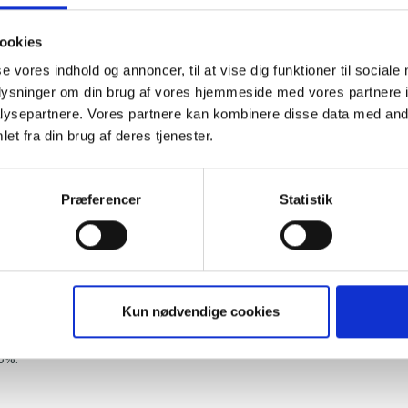
y Jernstøberi og Maskinværksted.
ookies
se vores indhold og annoncer, til at vise dig funktioner til sociale
ilation erhverves
oplysninger om din brug af vores hjemmeside med vores partnere i
ionerer til én fælles virksomhed.
ysepartnere. Vores partnere kan kombinere disse data med andr
et fra din brug af deres tjenester.
mdøbes til SKIOLD BL.
ial).
Præferencer
Statistik
%.
Kun nødvendige cookies
0%.