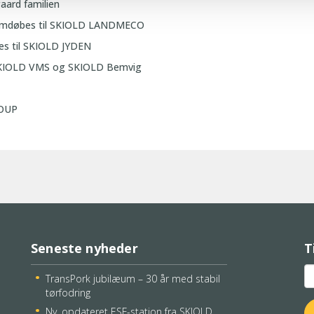
aard familien
omdøbes til SKIOLD LANDMECO
s til SKIOLD JYDEN
 SKIOLD VMS og SKIOLD Bemvig
ROUP
Seneste nyheder
T
TransPork jubilæum – 30 år med stabil
tørfodring
Ny, opdateret ESF-station fra SKIOLD