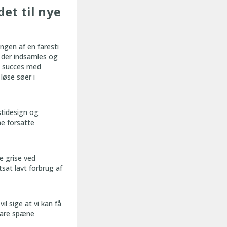
et til nye
ingen af en faresti
l der indsamles og
da succes med
løse søer i
tidesign og
ne forsatte
e grise ved
sat lavt forbrug af
il sige at vi kan få
 bare spæne