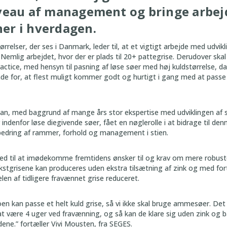
iveau af management og bringe arbejd
er i hverdagen.
rrelser, der ses i Danmark, leder til, at et vigtigt arbejde med udvikl
 Nemlig arbejdet, hvor der er plads til 20+ pattegrise. Derudover ska
ractice, med hensyn til pasning af løse søer med høj kuldstørrelse, 
de for, at flest muligt kommer godt og hurtigt i gang med at passe 
n, med baggrund af mange års stor ekspertise med udviklingen af s
ndenfor løse diegivende søer, fået en nøglerolle i at bidrage til den
bedring af rammer, forhold og management i stien.
ed til at imødekomme fremtidens ønsker til og krav om mere robust
stgrisene kan produceres uden ekstra tilsætning af zink og med fort
len af tidligere fravænnet grise reduceret.
en kan passe et helt kuld grise, så vi ikke skal bruge ammesøer. Det v
il at være 4 uger ved fravænning, og så kan de klare sig uden zink og
ene.” fortæller Vivi Mousten, fra SEGES.