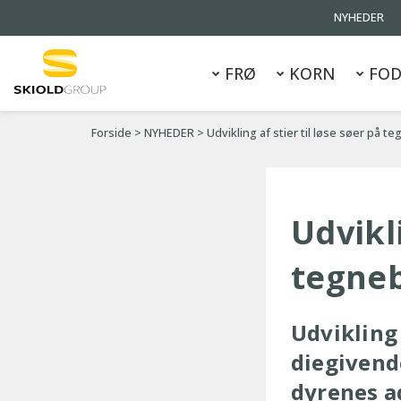
NYHEDER
FRØ
KORN
FOD
Forside
>
NYHEDER
>
Udvikling af stier til løse søer på 
Udvikli
tegne
Udvikling 
diegivend
dyrenes a