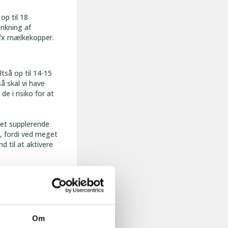
op til 18
ænkning af
 fx mælkekopper.
ltså op til 14-15
så skal vi have
e i risiko for at
avet supplerende
n, fordi ved meget
d til at aktivere
 anvendes som
r, og med den
ne, som fravænnes
Om
når de bliver