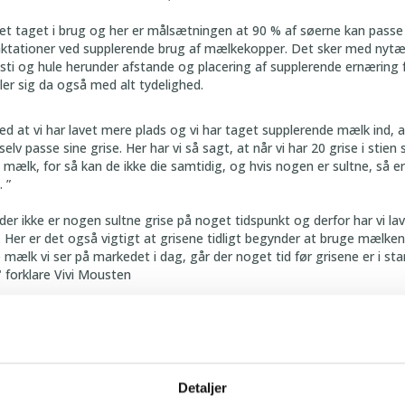
vet taget i brug og her er målsætningen at 90 % af søerne kan passe 
 laktationer ved supplerende brug af mælkekopper. Det sker med nyt
 sti og hule herunder afstande og placering af supplerende ernæring
ler sig da også med alt tydelighed.
ved at vi har lavet mere plads og vi har taget supplerende mælk ind, a
elv passe sine grise. Her har vi så sagt, at når vi har 20 grise i stien 
ælk, for så kan de ikke die samtidig, og hvis nogen er sultne, så er d
 ”
 der ikke er nogen sultne grise på noget tidspunkt og derfor har vi l
r. Her er det også vigtigt at grisene tidligt begynder at bruge mælke
mælk vi ser på markedet i dag, går der noget tid før grisene er i stan
 forklare Vivi Mousten
. 20 % af grisene allerede ved tre-ugers alderen for, at søerne kan
antal levendefødte vil alt andet lige føre til øget brug af ammesøe
 omkring ammesøer vil der være en betydeligt større andel af grise
en. I teststierne er formålet at alle grise fravænnes ved fire uger.
Detaljer
e ved fravænning have samme alder og derved samme immunstatus, så 