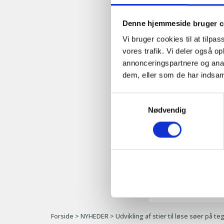
flyttet videre i k
bedre i stand til at
Denne hjemmeside bruger c
”Den her sti adskil
Vi bruger cookies til at tilpas
produktionsmæssigt
vores trafik. Vi deler også 
er patter til, så g
annonceringspartnere og anal
noget af det som 
dem, eller som de har indsaml
udfordringer med a
det fungerer overr
Samtykkevalg
Hvordan skal fremti
Nødvendig
anbefalinger, og d
kapacitet, stierne
opfylder kravene i
pattegrise, opsyn 
ventilation, gylles
holdbarhed.
Forside
>
NYHEDER
>
Udvikling af stier til løse søer på 