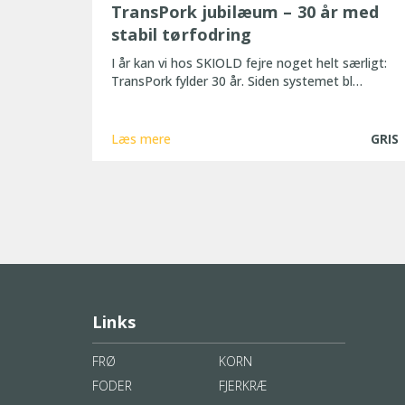
TransPork jubilæum – 30 år med
stabil tørfodring
I år kan vi hos SKIOLD fejre noget helt særligt:
TransPork fylder 30 år. Siden systemet bl…
Læs mere
GRIS
Links
FRØ
KORN
FODER
FJERKRÆ