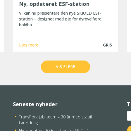
Ny, opdateret ESF-station
Vi kan nu præsentere den nye SKIOLD ESF-
station – designet med øje for dyrevelfærd,
holdba…
Læs mere
GRIS
VIS FLERE
Seneste nyheder
T
TransPork jubilæum – 30 år med stabil
tørfodring
Ny, opdateret ESF-station fra SKIOLD