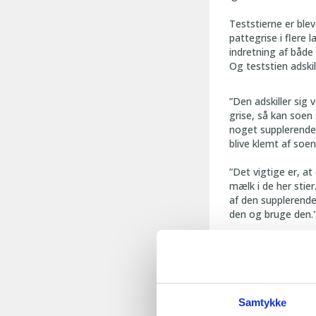
Teststierne er ble
pattegrise i flere
indretning af både
Og teststien adskil
”Den adskiller sig 
grise, så kan soen s
noget supplerende m
blive klemt af soen.
”Det vigtige er, at
mælk i de her stie
af den supplerende 
den og bruge den."
I dag fravænnes ca
ammesøer. Et øget 
nuværende praksis
ved tre ugers alder
Samtykke
”Her vil alle gris