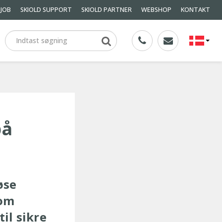
JOB
SKIOLD SUPPORT
SKIOLD PARTNER
WEBSHOP
KONTAKT
på
øse
 om
il sikre