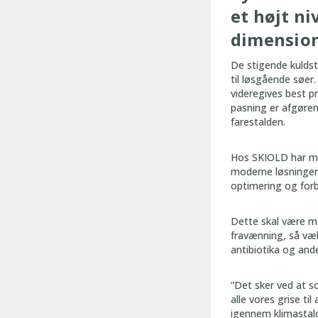
et højt n
dimension
De stigende kuldstø
til løsgående søer.
videregives best p
pasning er afgøren
farestalden.
Hos SKIOLD har ma
moderne løsninger i
optimering og for
Dette skal være m
fravænning, så væk
antibiotika og ande
”Det sker ved at so
alle vores grise t
igennem klimastald