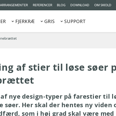
ARRANGEMENTER
REFERENCER
BLOG
DOWNLOAD
OM SKIOLD
ER
FJERKRÆ
GRIS
SUPPORT
tegnebrættet
ng af stier til løse søer 
brættet
af nye design-typer på farestier til l
e søer. Her skal der hentes ny viden
dfærd, som i høj grad skal være med t