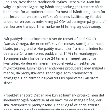
Can Tho, hvor risene traditionelt dyrkes i stor skala. Man har
valgt at placere lager- og håndteringsanlægget tættere på ris
bønderne, for at optimere tiden fra høst til håndtering, som for
det første har en positiv effekt på risenes kvalitet, og for det
2
andet har en positiv indvirkning på CO
-udledningen på grund af
den kortere transport fra markerne til tørring og opbevaring.
Når paddyrisene ankommer bliver de renset af en SKIOLD
Damas Omega, der er en effektiv for-renser, som fjerner halm,
blade, jord og andre ikke-paddy-materialer fra risene. Inden for
de næste 24 timer tørres paddyen til 14 % i tørreanlægget.
Tørringen inden for de første 24 timer er meget vigtig for
kvaliteten, da den eliminerer mikrobiel vækst, insekter og
mykotoksiner. Løsningen er endvidere produceret med miljøet i
menté, da paddyskallerne genbruges som brændstof til
anlægget. Den tørrede højkvalitets ris opbevares i 40 store
siloer.
Projektet er stort; Det er ikke kun et barmark projekt, men det
indebærer også opførelse af en havn for de mange både, der
skal transportere paddy risene. Det er også ét af de største
opbevarings-og håndteringsprojekter nogensinde lavet i