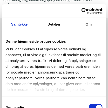
Sydøstasien.
Samtykke
Detaljer
Om
Forside
>
NYHEDER
>
SKIOLD vinder tocifret million projekt
NYHEDER FRA SKIOLD
Denne hjemmeside bruger cookies
Bliv inspireret, udforsk de nyeste innovationer og historier fra
Vi bruger cookies til at tilpasse vores indhold og
SKIOLD, og få input til dit næste projekt.
annoncer, til at vise dig funktioner til sociale medier og til
at analysere vores trafik. Vi deler også oplysninger om
TILMELD DIG SKIOLDS NYHEDER HER
din brug af vores hjemmeside med vores partnere inden
for sociale medier, annonceringspartnere og
analysepartnere. Vores partnere kan kombinere disse
data med andre oplysninger, du har givet dem, eller som
de har indsamlet fra din brug af deres tjenester.
Samtykkevalg
Nødvendig