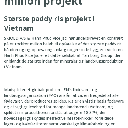
million projekt
Største paddy ris projekt i
Vietnam
SKIOLD A/S & Hanh Phuc Rice Jsc. har underskrevet en kontrakt
på et tocifret million beløb til opførelse af det største paddy ris
håndtering og opbevaringsanlæg nogensinde bygget i Vietnam.
Hanh Phuc Rice Jsc er et datterselskab af Tan Long Group, der
er blandt de største inden for mineraler og landbrugsproduktion
i Vietnam.
Madspild er et globalt problem. FN's fødevare- og
landbrugsorganisation (FAO) anslår, at ca. en tredjedel af alle
fødevarer, der produceres spildes. Ris er en vigtig basis fødevare
og et vigtigt levebrød for mange landmænd i Vietnam, og
spildet i ris produktionen anslås at udgøre 10-37%, der
hovedsageligt skyldes ineffektive høstteknikker, forældede
lager- og kølefaciliteter samt vanskelige klimaforhold og en