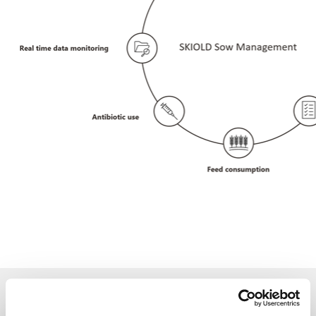
Forside
>
NYHEDER
>
SKIOLD Pig Management