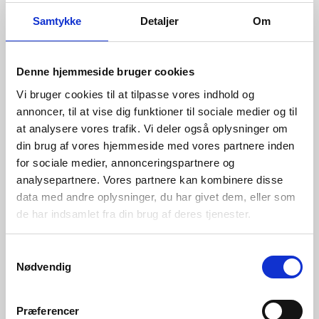
NYHEDER FRA SKIOLD
Samtykke
Detaljer
Om
Bliv inspireret, udforsk de nyeste innovationer og historier fra
SKIOLD, og få input til dit næste projekt.
Denne hjemmeside bruger cookies
TILMELD DIG SKIOLDS NYHEDER HER
Vi bruger cookies til at tilpasse vores indhold og
annoncer, til at vise dig funktioner til sociale medier og til
at analysere vores trafik. Vi deler også oplysninger om
din brug af vores hjemmeside med vores partnere inden
for sociale medier, annonceringspartnere og
analysepartnere. Vores partnere kan kombinere disse
data med andre oplysninger, du har givet dem, eller som
de har indsamlet fra din brug af deres tjenester.
Samtykkevalg
Nødvendig
Præferencer