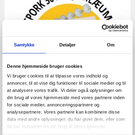
Samtykke
Detaljer
Om
Denne hjemmeside bruger cookies
Vi bruger cookies til at tilpasse vores indhold og
annoncer, til at vise dig funktioner til sociale medier og til
TransPork jubilæum – 30 år med stabil
at analysere vores trafik. Vi deler også oplysninger om
tørfodring
din brug af vores hjemmeside med vores partnere inden
I år kan vi hos SKIOLD fejre noget helt særligt: TransPork
for sociale medier, annonceringspartnere og
fylder 30 år. Siden systemet bl…
analysepartnere. Vores partnere kan kombinere disse
data med andre oplysninger, du har givet dem, eller som
Læs mere
GRIS
de har indsamlet fra din brug af deres tjenester.