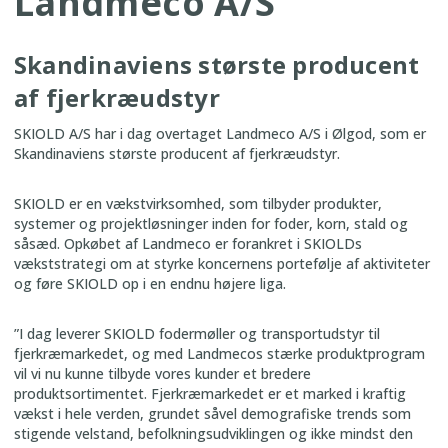
Landmeco A/S
Skandinaviens største producent
af fjer­kræudstyr
SKIOLD A/S har i dag overtaget Landmeco A/S i Ølgod, som er
Skandinaviens største producent af fjer­kræudstyr.
SKIOLD er en vækstvirksomhed, som tilbyder produkter,
systemer og projektløsninger inden for foder, korn, stald og
såsæd. Opkøbet af Landmeco er forankret i SKIOLDs
vækststrategi om at styrke koncernens portefølje af aktiviteter
og føre SKIOLD op i en endnu højere liga.
”I dag leverer SKIOLD fodermøller og transportudstyr til
fjerkræmarkedet, og med Landmecos stærke produktprogram
vil vi nu kunne tilbyde vores kunder et bredere
produktsortimentet. Fjerkræmarkedet er et marked i kraftig
vækst i hele verden, grundet såvel demografiske trends som
stigende velstand, befolkningsudviklingen og ikke mindst den