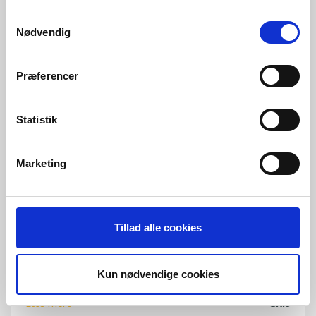
Samtykkevalg
Nødvendig
Præferencer
Statistik
Marketing
Tillad alle cookies
Ny, opdateret ESF-station
Vi kan nu præsentere den nye SKIOLD ESF-station –
designet med øje for dyrevelfærd, holdba…
Kun nødvendige cookies
Læs mere
GRIS