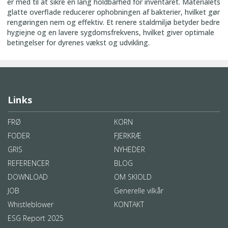
er med til at sikre en lang holdbarhed for inventaret. Materialets
glatte overflade reducerer ophobningen af bakterier, hvilket gør
rengøringen nem og effektiv. Et renere staldmiljø betyder bedre
hygiejne og en lavere sygdomsfrekvens, hvilket giver optimale
betingelser for dyrenes vækst og udvikling.
Links
FRØ
KORN
FODER
FJERKRÆ
GRIS
NYHEDER
REFERENCER
BLOG
DOWNLOAD
OM SKIOLD
JOB
Generelle vilkår
Whistleblower
KONTAKT
ESG Report 2025