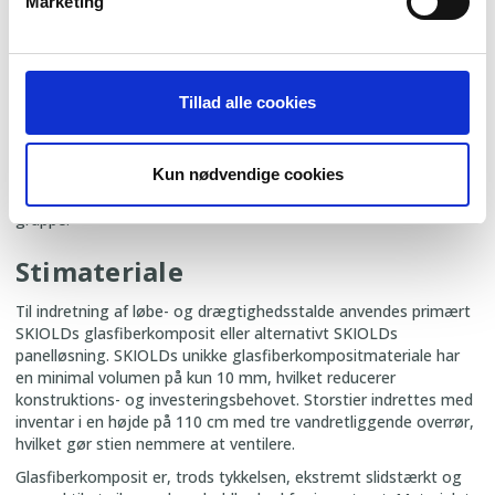
Marketing
søerne opstaldes enkeltvis i bokse, skal stalden indrettes med
en gang foran boksene - opdelt af en ornelåge for at afgrænse
arealet.
Ornelågerne kan forsynes med en plade, der forhindrer søerne i
Tillad alle cookies
at se eller komme i kontakt med hinanden, hvilket giver optimal
stimulering af brunsten, når ornen kommer ind. Ornelåger fås i
forskellige bredder, som kan tilpasses forskellige gangbredder.
Ornelågerne kan betjenes manuelt fra bagsiden af boksen,
Kun nødvendige cookies
hvilket minimerer arbejdstiden, når ornen skal flyttes til næste
gruppe.
Stimateriale
Til indretning af løbe- og drægtighedsstalde anvendes primært
SKIOLDs glasfiberkomposit eller alternativt SKIOLDs
panelløsning. SKIOLDs unikke glasfiberkompositmateriale har
en minimal volumen på kun 10 mm, hvilket reducerer
konstruktions- og investeringsbehovet. Storstier indrettes med
inventar i en højde på 110 cm med tre vandretliggende overrør,
hvilket gør stien nemmere at ventilere.
Glasfiberkomposit er, trods tykkelsen, ekstremt slidstærkt og