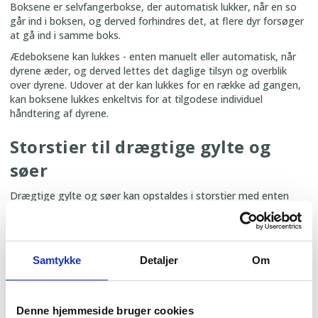
Boksene er selvfangerbokse, der automatisk lukker, når en so
går ind i boksen, og derved forhindres det, at flere dyr forsøger
at gå ind i samme boks.
Ædeboksene kan lukkes - enten manuelt eller automatisk, når
dyrene æder, og derved lettes det daglige tilsyn og overblik
over dyrene. Udover at der kan lukkes for en række ad gangen,
kan boksene lukkes enkeltvis for at tilgodese individuel
håndtering af dyrene.
Storstier til drægtige gylte og
søer
Drægtige gylte og søer kan opstaldes i storstier med enten
våd- eller tørfodring. Stierne dimensioneres efter antallet af dyr
og indrettes med et lejeareal og et gødeareal. Stier til
tørfodring kan indrettes til gulvfodring på det faste gulv, eller
med fodring i krybbe med ædeskillere og en ædeplads per
Samtykke
Detaljer
Om
so. Stier til vådfodring kan indrettes med dobbeltkrybbe per to
stier eller med en enkeltkrybbe i hver sti.
Storstier kan ligeledes indrettes med lave liggevægge for at
Denne hjemmeside bruger cookies
opretholde god hvileadfærd og tilgodese sociale interaktioner