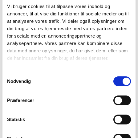
mellem dyrene.
Vi bruger cookies til at tilpasse vores indhold og
annoncer, til at vise dig funktioner til sociale medier og til
Elektronisk So Fodring -
at analysere vores trafik. Vi deler også oplysninger om
Transponder
din brug af vores hjemmeside med vores partnere inden
for sociale medier, annonceringspartnere og
Drægtighedsstalden kan indrettes med elektronisk sofodring
analysepartnere. Vores partnere kan kombinere disse
(ESF) til gylte og søer i enten dynamiske eller stabile grupper.
data med andre oplysninger, du har givet dem, eller som
Stierne i en ESF-stald dimensioneres efter antallet af søer og
de har indsamlet fra din brug af deres tjenester.
gylte og indrettes med et veldefineret lejeareal og
gødeareal. Lejearealet kan indrettes med lave liggevægge for
at tilgodese god liggeadfærd, og samtidig giver det dyrene
Samtykkevalg
bedre flugtveje under rangkampe. Ligeledes kan der i
Nødvendig
gødeområdet opstilles vægge, der kan medvirke til en bedre
gødeadfærd og en bedre hygiejne i stien. Stalden kan indrettes,
så dyrene kan sorteres i transponderen, enten vha.
Præferencer
fastmonterede skillerum eller vha. fleksible lågeløsninger.
Ornelåger
Statistik
For at stimulere søernes brunst skal der være mulighed for
direkte kontakt med mindst én orne (snude mod snude). Hvis