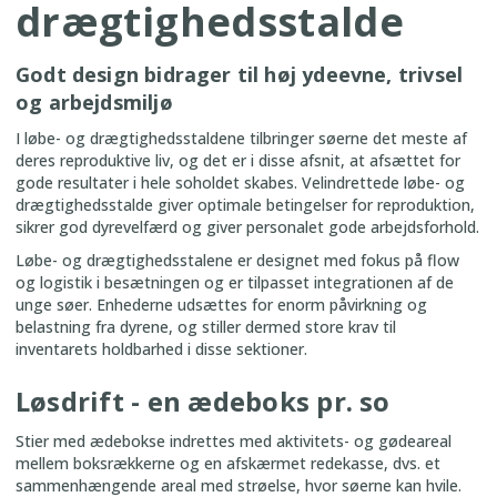
drægtighedsstalde
Godt design bidrager til høj ydeevne, trivsel
og arbejdsmiljø
I løbe- og drægtighedsstaldene tilbringer søerne det meste af
deres reproduktive liv, og det er i disse afsnit, at afsættet for
gode resultater i hele soholdet skabes. Velindrettede løbe- og
drægtighedsstalde giver optimale betingelser for reproduktion,
sikrer god dyrevelfærd og giver personalet gode arbejdsforhold.
Løbe- og drægtighedsstalene er designet med fokus på flow
og logistik i besætningen og er tilpasset integrationen af de
unge søer. Enhederne udsættes for enorm påvirkning og
belastning fra dyrene, og stiller dermed store krav til
inventarets holdbarhed i disse sektioner.
Løsdrift - en ædeboks pr. so
Stier med ædebokse indrettes med aktivitets- og gødeareal
mellem boksrækkerne og en afskærmet redekasse, dvs. et
sammenhængende areal med strøelse, hvor søerne kan hvile.