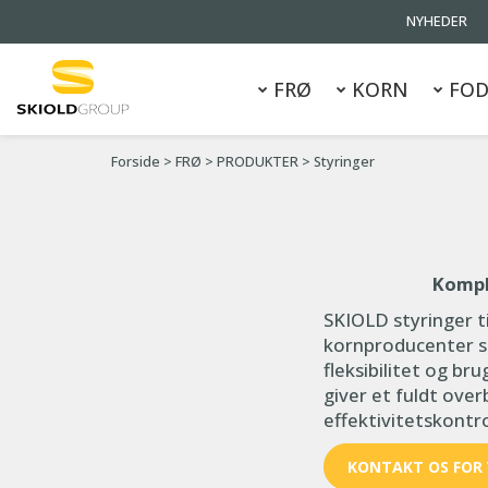
NYHEDER
FRØ
KORN
FOD
Forside
>
FRØ
>
PRODUKTER
>
Styringer
Kompl
SKIOLD styringer t
kornproducenter sti
fleksibilitet og br
giver et fuldt ove
effektivitetskontr
KONTAKT OS FOR 