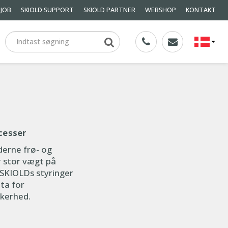
JOB
SKIOLD SUPPORT
SKIOLD PARTNER
WEBSHOP
KONTAKT
cesser
derne frø- og
r stor vægt på
. SKIOLDs styringer
ta for
kkerhed.