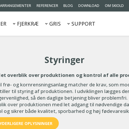
ARRANGEMENTER
REFERENCER
BLOG
DOWNLOAD
OM SKIOLD
ER
FJERKRÆ
GRIS
SUPPORT
Styringer
et overblik over produktionen og kontrol af alle pro
il frø- og kornrensningsanlæg matcher de krav, som mo
ller til styring af produktionen. I udviklingen lægges de
ugervenlighed, så den daglige betjening bliver problemfri
rblik over produktionen med let adgang til nødvendige da
ol og sikrer både kvalitet, sporbarhed og høj fødevaresi
YDERLIGERE OPLYSNINGER