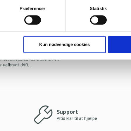
Præferencer
Statistik
Kun nødvendige cookies
ninger om tilstanden af en
hovedlejerne, kontrollerer, om
uafbrudt drift,...
Support
Altid klar til at hjælpe