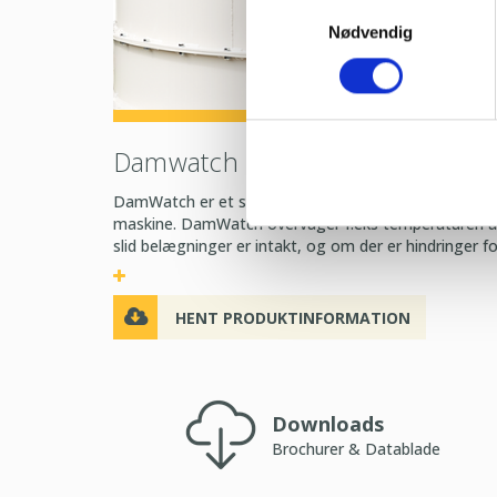
Samtykkevalg
Nødvendig
Damwatch
DamWatch er et system, som let og klart giver oplys
maskine. DamWatch overvåger f.eks temperaturen af 
slid belægninger er intakt, og om der er hindringer for 
HENT PRODUKTINFORMATION
Downloads
Brochurer & Datablade